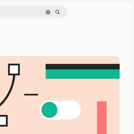
Поиск по изображению
Поиск