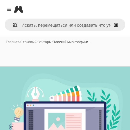
Magnific
Close menu
Поиск 
Главная
/
Стоковый
/
Векторы
/
Плоский мир графики …