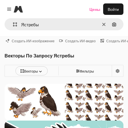
Magnific
Цены
Войти
Close menu
Очистить
Поиск 
Создать ИИ-изображение
Создать ИИ-видео
Создать ИИ-
Векторы По Запросу Ястребы
Векторы
Фильтры