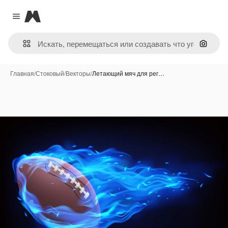
Magnific
Close menu
Поиск 
Главная
/
Стоковый
/
Векторы
/
Летающий мяч для рег…