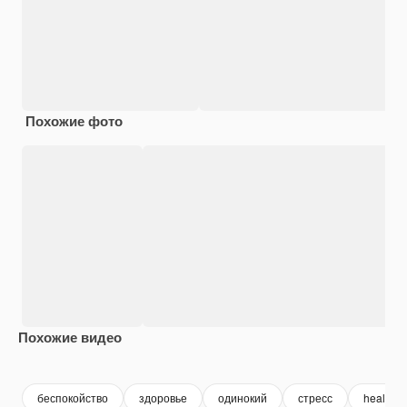
Похожие фото
Похожие видео
Premium
Premium
беспокойство
здоровье
одинокий
стресс
health