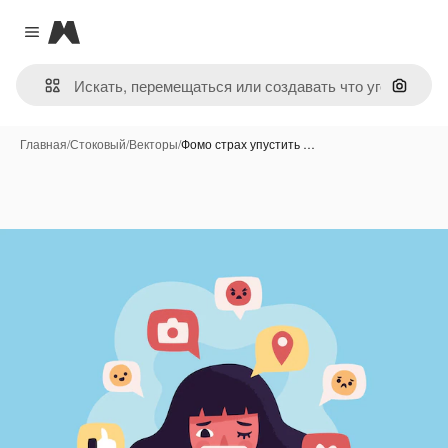
Magnific
Close menu
Поиск 
Главная
/
Стоковый
/
Векторы
/
Фомо страх упустить …