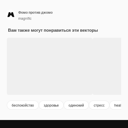
Фомо против джомо
magnific
Вам также могут понравиться эти векторы
беспокойство
здоровье
одинокий
стресс
health