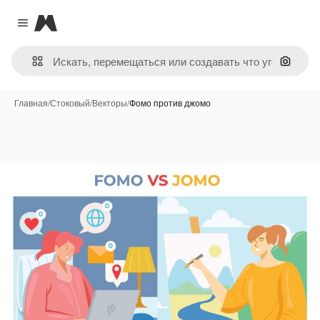
Magnific
Close menu
Поиск 
Главная
/
Стоковый
/
Векторы
/
Фомо против джомо