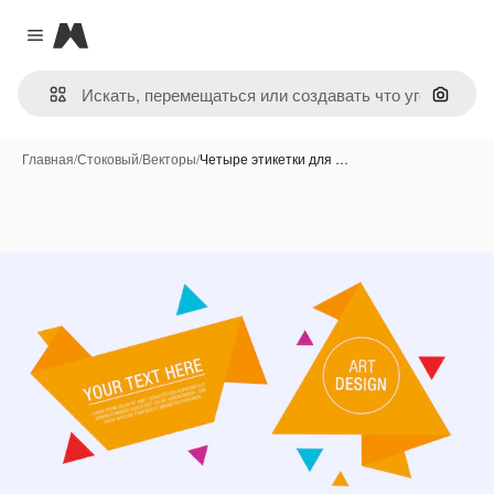
Magnific
Close menu
Поиск 
Главная
/
Стоковый
/
Векторы
/
Четыре этикетки для …