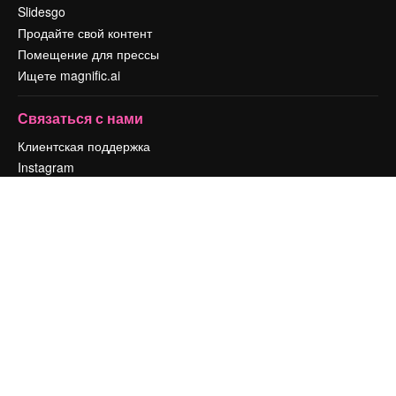
Slidesgo
Продайте свой контент
Помещение для прессы
Ищете magnific.ai
Связаться с нами
Клиентская поддержка
Instagram
YouTube
LinkedIn
TikTok
Discord
X
Reddit
Copyright © 2010-
2026
Freepik Company S.L.U.
Все права защищены
.