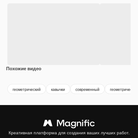
Похожие видео
Premium
Premium
Premium
Premium
геометрический
кавычки
современный
геометрически
Креативная платформа для создания ваших лучших работ.