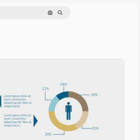
Поиск по изображению
Поиск