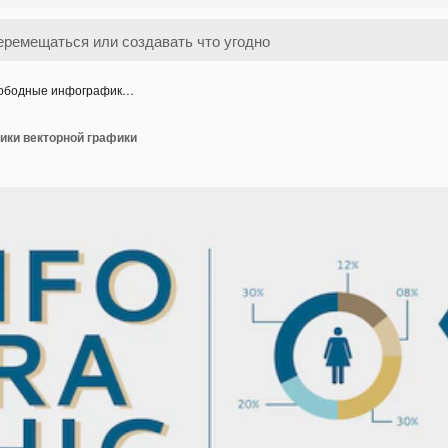
ободные инфографик…
ки векторной графики