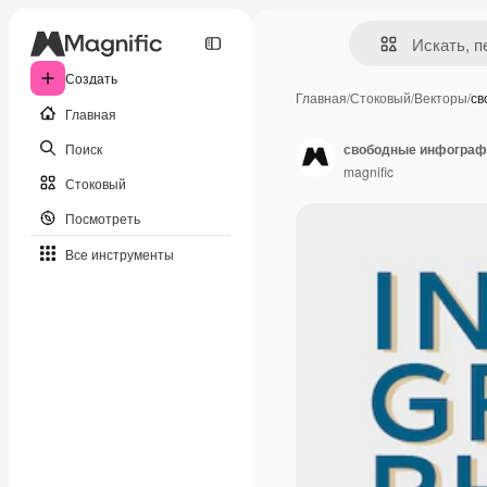
Создать
Главная
/
Стоковый
/
Векторы
/
св
Главная
Поиск
свободные инфографи
magnific
Стоковый
Посмотреть
Все инструменты