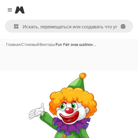
Magnific
Close menu
Поиск 
Главная
/
Стоковый
/
Векторы
/
Fun Fair знак шаблон…