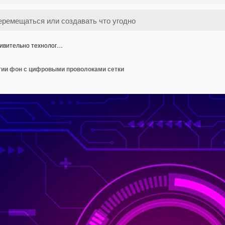
ивительно технолог…
гии фон с цифровыми проволоками сетки