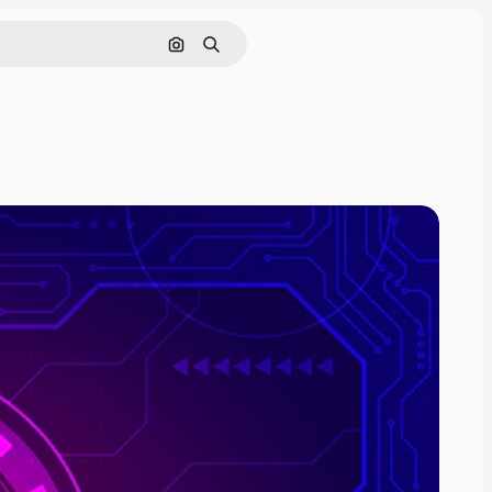
Поиск по изображению
Поиск