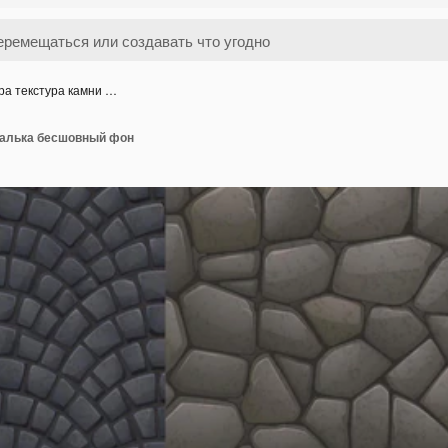
ра текстура камни …
 галька бесшовный фон