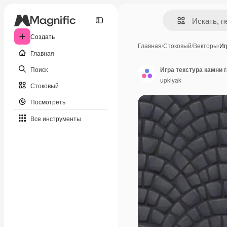
Создать
Главная
/
Стоковый
/
Векторы
/
Иг
Главная
Поиск
Игра текстура камни
upklyak
Стоковый
Посмотреть
Все инструменты