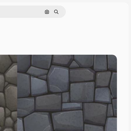
Поиск по изображению
Поиск