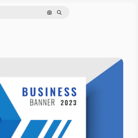
Поиск по изображению
Поиск