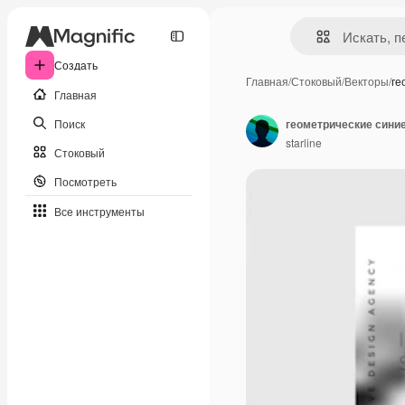
Создать
Главная
/
Стоковый
/
Векторы
/
ге
Главная
Поиск
геометрические сини
starline
Стоковый
Посмотреть
Все инструменты