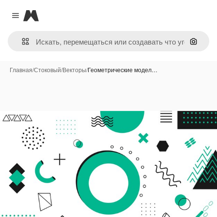
Magnific
Close menu
Поиск 
Главная
/
Стоковый
/
Векторы
/
Геометрические модел…