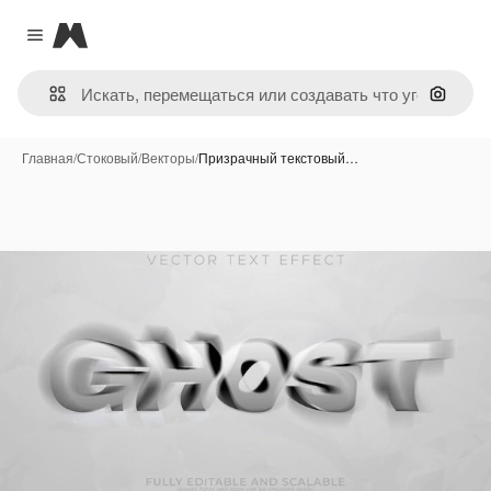
Magnific
Close menu
Поиск 
Главная
/
Стоковый
/
Векторы
/
Призрачный текстовый…