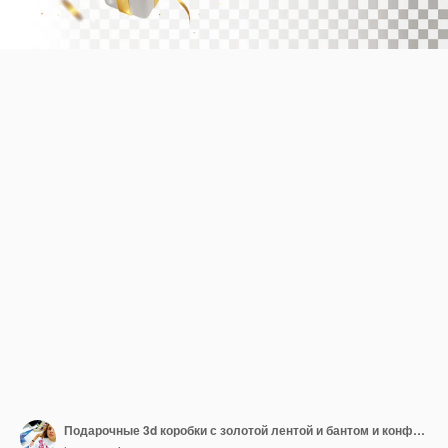
Подарочные 3d коробки с золотой лентой и бантом и конфетти, изолированные на прозрачном фоне Бланк для праздничного баннера или открытки