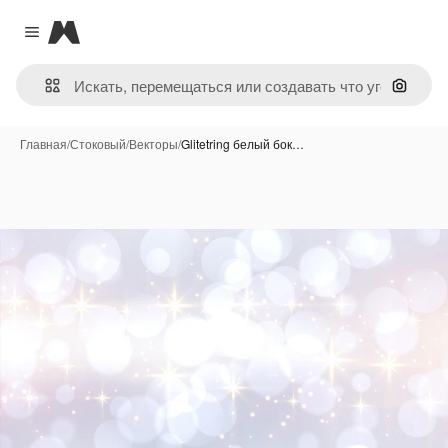
Magnific
Close menu
Поиск 
Главная
/
Стоковый
/
Векторы
/
Glitetring белый бок…