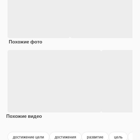
Похожие фото
Похожие видео
Premium
Premium
Сгенериров
достижение цели
достижения
развитие
цель
усп