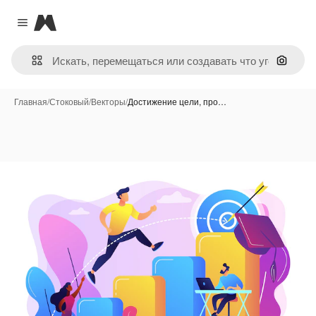
Magnific
Close menu
Поиск 
Главная
/
Стоковый
/
Векторы
/
Достижение цели, про…