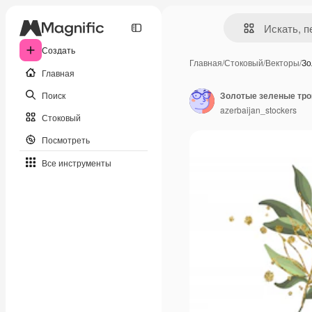
Создать
Главная
/
Стоковый
/
Векторы
/
Зо
Главная
Поиск
azerbaijan_stockers
Стоковый
Посмотреть
Все инструменты