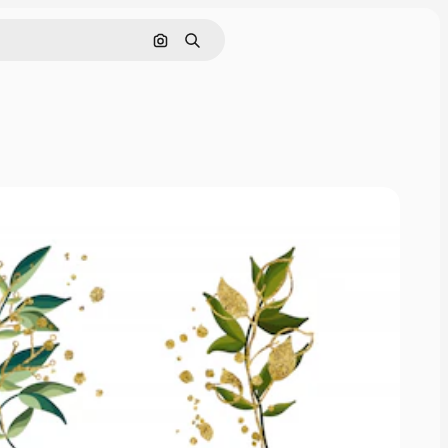
Поиск по изображению
Поиск