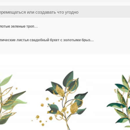
лотые зеленые троп…
Золотые зеленые тропические листья свадебный букет с золотыми брызгами изолированы. Цветочные векторные иллюстрации композиция в стиле акварели. Ботанический арт дизайн