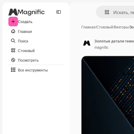
Создать
Главная
/
Стоковый
/
Векторы
/
Зо
Главная
Поиск
Золотые детали темн
magnific
Стоковый
Посмотреть
Все инструменты