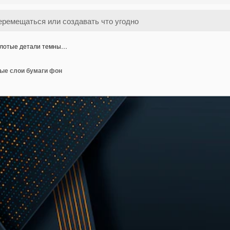
лотые детали темны…
ые слои бумаги фон