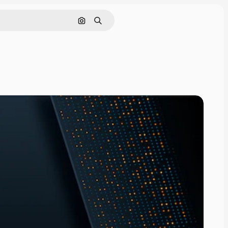
Поиск по изображению
Поиск