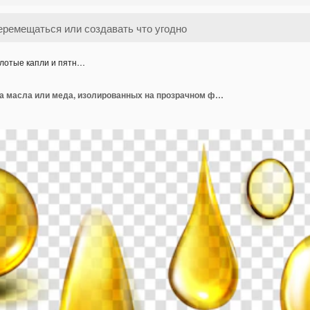
лотые капли и пятн…
Золотые капли и пятна масла или меда, изолированных на прозрачном фоне. реалистичный макет жидких золотых капель органического косметического или пищевого масла, вид сверху прозрачных желтых луж