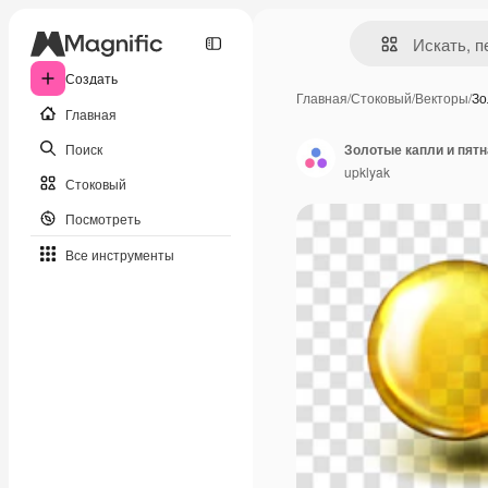
Создать
Главная
/
Стоковый
/
Векторы
/
Зо
Главная
Поиск
upklyak
Стоковый
Посмотреть
Все инструменты