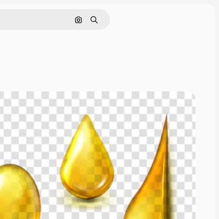
Поиск по изображению
Поиск