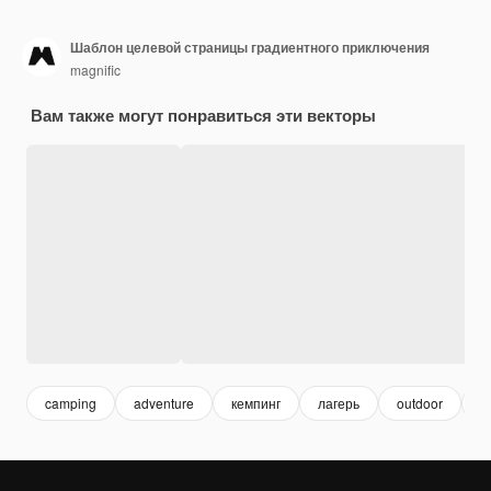
Шаблон целевой страницы градиентного приключения
magnific
Вам также могут понравиться эти векторы
camping
adventure
кемпинг
лагерь
outdoor
п