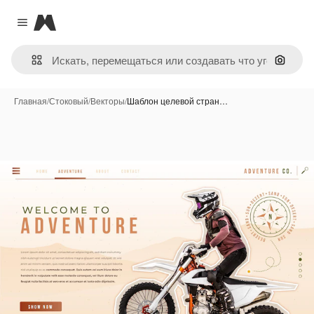
Magnific
Close menu
Поиск 
Главная
/
Стоковый
/
Векторы
/
Шаблон целевой стран…