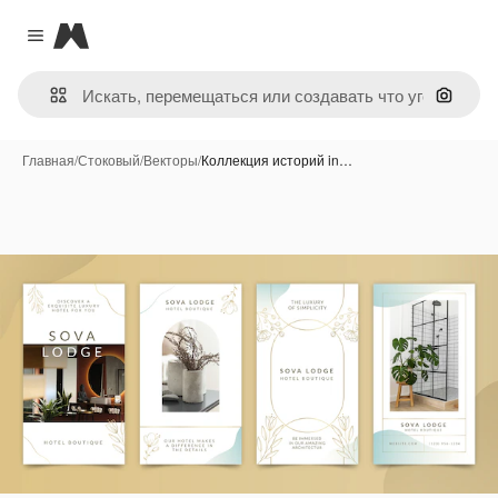
Magnific
Close menu
Поиск 
Главная
/
Стоковый
/
Векторы
/
Коллекция историй in…