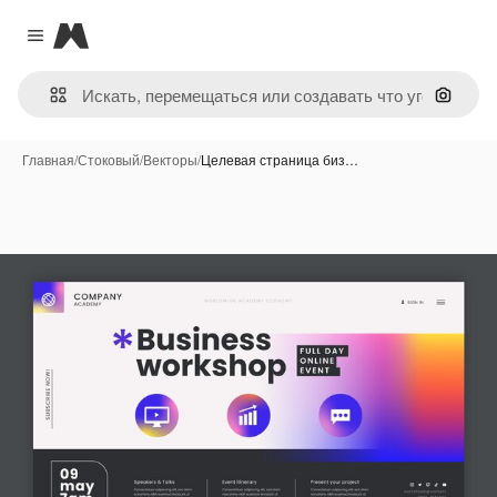
Magnific
Close menu
Поиск 
Главная
/
Стоковый
/
Векторы
/
Целевая страница биз…