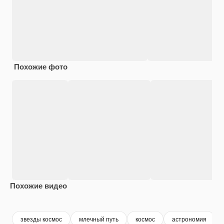
Похожие фото
Похожие видео
Premium
Premium
Сгенерировано с помощью ИИ
звезды космос
млечный путь
космос
астрономия