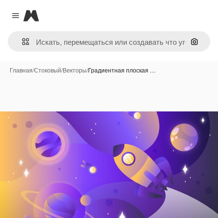
Magnific
Close menu
Поиск 
Главная
/
Стоковый
/
Векторы
/
Градиентная плоская …