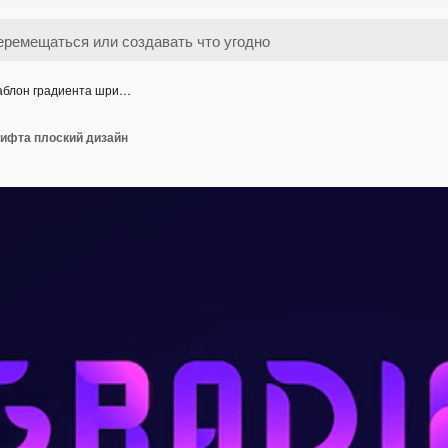
блон градиента шри…
ифта плоский дизайн