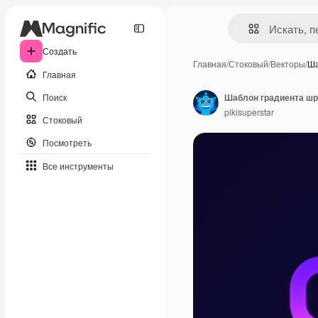
Создать
Главная
/
Стоковый
/
Векторы
/
Ша
Главная
Поиск
Шаблон градиента шр
pikisuperstar
Стоковый
Посмотреть
Все инструменты