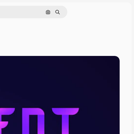
Поиск по изображению
Поиск