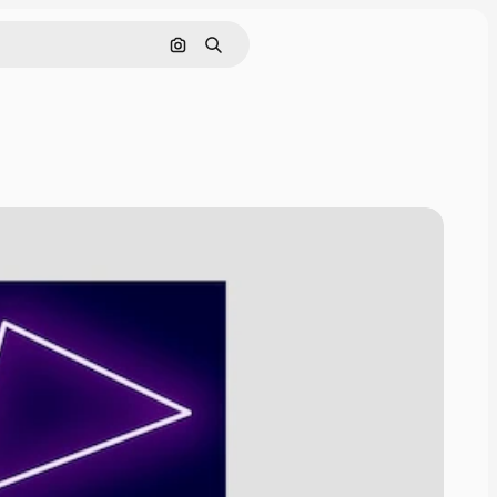
Поиск по изображению
Поиск