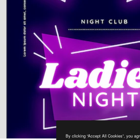
By clicking “Accept All Cookies”, you agr