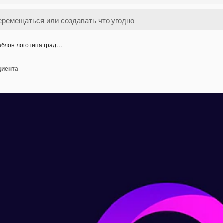
блон логотипа град…
диента