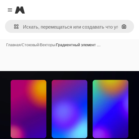
Magnific
Close menu
Поиск 
Главная
/
Стоковый
/
Векторы
/
Градиентный элемент …