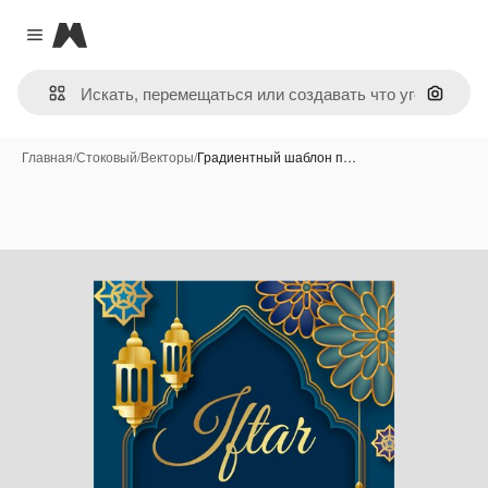
Magnific
Close menu
Поиск 
Главная
/
Стоковый
/
Векторы
/
Градиентный шаблон п…