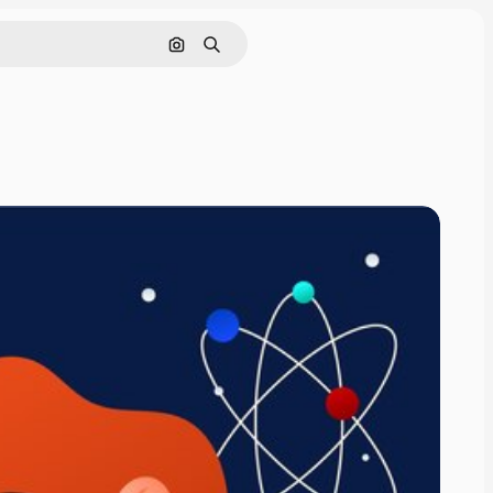
Поиск по изображению
Поиск