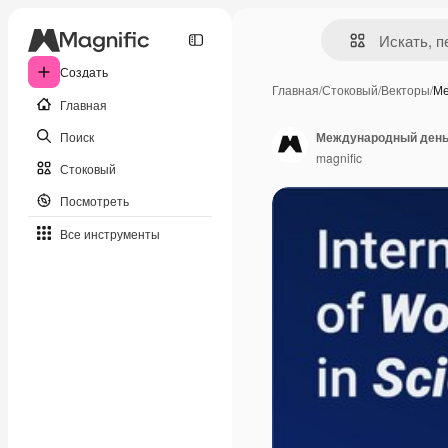
Создать
Главная
/
Стоковый
/
Векторы
/
Ме
Главная
Поиск
Международный день 
magnific
Стоковый
Посмотреть
Все инструменты