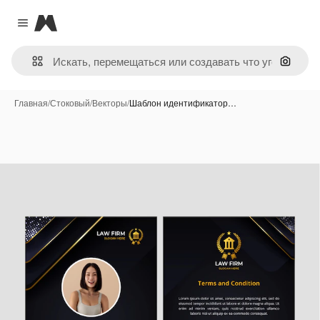
Magnific
Close menu
Поиск 
Главная
/
Стоковый
/
Векторы
/
Шаблон идентификатор…