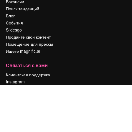
Вакансии
Поиск тенденций
Блог
События
Slidesgo
Продайте свой контент
Помещение для прессы
Ищете magnific.ai
Связаться с нами
Клиентская поддержка
Instagram
YouTube
LinkedIn
TikTok
Discord
X
Reddit