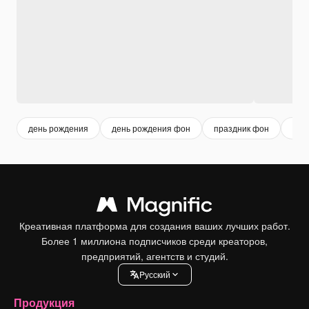
день рождения
день рождения фон
праздник фон
cele
Креативная платформа для создания ваших лучших работ.
Более 1 миллиона подписчиков среди креаторов,
предприятий, агентств и студий.
Pусский
Продукция