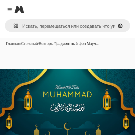
Magnific
Close menu
Поиск 
Главная
/
Стоковый
/
Векторы
/
Градиентный фон Маул…