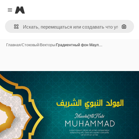
Magnific
Close menu
Поиск 
Главная
/
Стоковый
/
Векторы
/
Градиентный фон Маул…