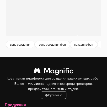
день рождения
день рождения фон
праздник фон
cele
Креативная платформа для создания ваших лучших работ.
Более 1 миллиона подписчиков среди креаторов,
предприятий, агентств и студий.
Pусский
Продукция