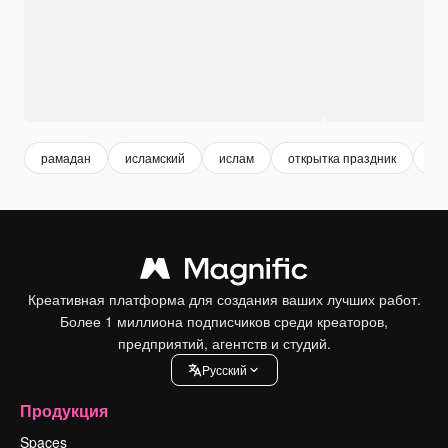
рамадан
исламский
ислам
открытка праздник
му
Креативная платформа для создания ваших лучших работ.
Более 1 миллиона подписчиков среди креаторов,
предприятий, агентств и студий.
Pусский
Продукция
Spaces