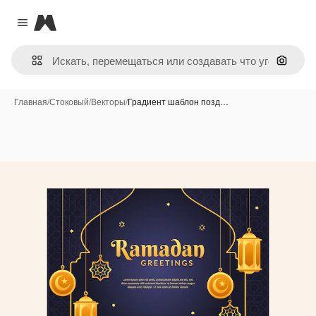
Magnific
Close menu
Поиск 
Главная
/
Стоковый
/
Векторы
/
Градиент шаблон позд…