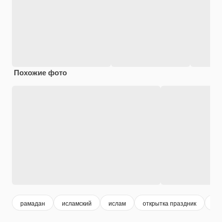
Похожие фото
рамадан
исламский
ислам
открытка праздник
му