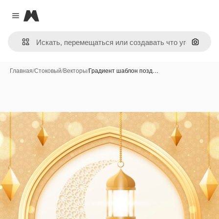
Magnific
Close menu
Поиск 
Главная
/
Стоковый
/
Векторы
/
Градиент шаблон позд…