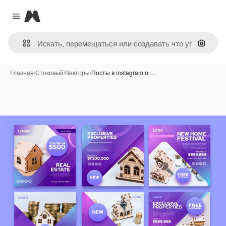
Magnific
Close menu
Поиск 
Главная
/
Стоковый
/
Векторы
/
Посты в instagram о …