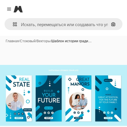
Magnific
Close menu
Поиск 
Главная
/
Стоковый
/
Векторы
/
Шаблон истории гради…