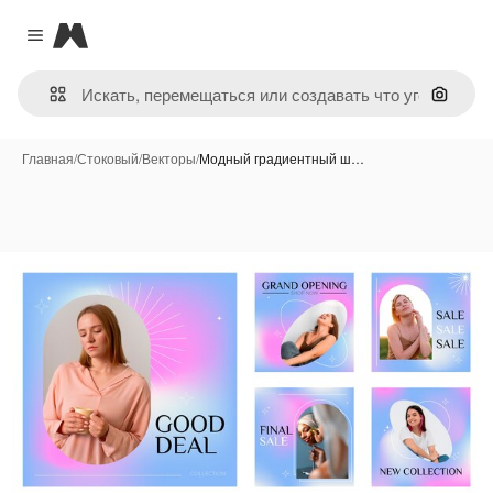
Magnific
Close menu
Поиск 
Главная
/
Стоковый
/
Векторы
/
Модный градиентный ш…