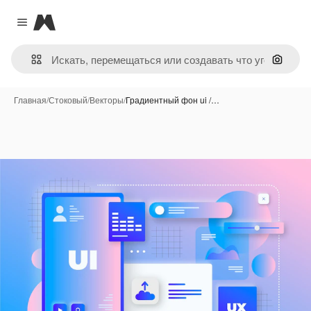
Magnific
Close menu
Поиск 
Главная
/
Стоковый
/
Векторы
/
Градиентный фон ui /…