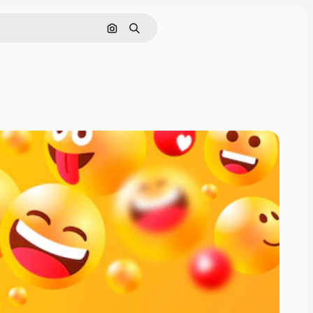
Поиск по изображению
Поиск