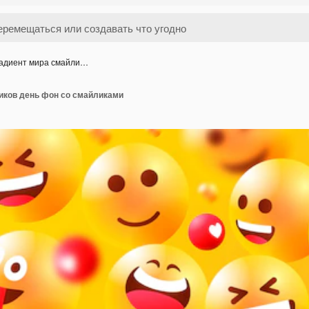
адиент мира смайли…
иков день фон со смайликами