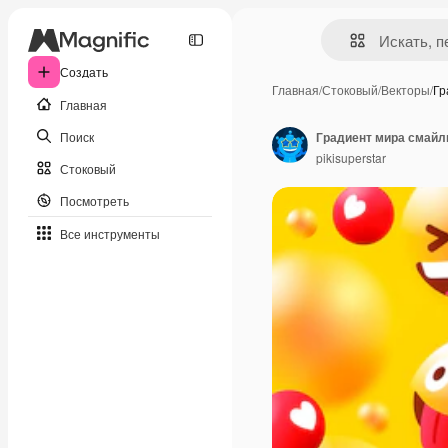
Создать
Главная
/
Стоковый
/
Векторы
/
Гр
Главная
Поиск
Градиент мира смайл
pikisuperstar
Стоковый
Посмотреть
Все инструменты