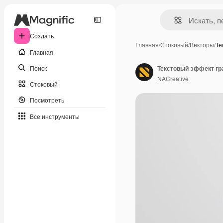
Создать
Главная
/
Стоковый
/
Векторы
/
Те
Главная
Поиск
NACreative
Стоковый
Посмотреть
Все инструменты