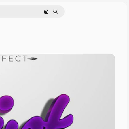
Поиск по изображению
Поиск