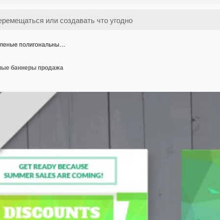
леные полигональны…
ные баннеры продажа