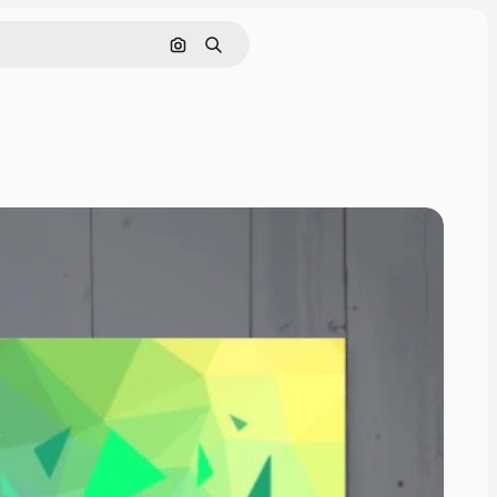
Поиск по изображению
Поиск