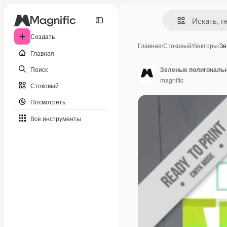
Создать
Главная
/
Стоковый
/
Векторы
/
Зе
Главная
Поиск
Зеленые полигональ
magnific
Стоковый
Посмотреть
Все инструменты