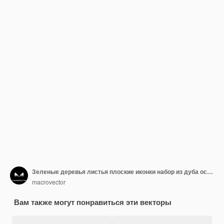
Зеленые деревья листья плоские иконки набор из дуба осина липа клен каштан клевера растений изолированных векторных иллюстраций
macrovector
Вам также могут понравиться эти векторы