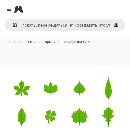
Magnific
Close menu
Поиск 
Главная
/
Стоковый
/
Векторы
/
Зеленые деревья лист…