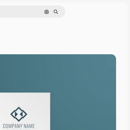
Поиск по изображению
Поиск