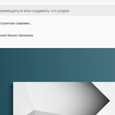
страктная современ…
нная бизнес-брошюра