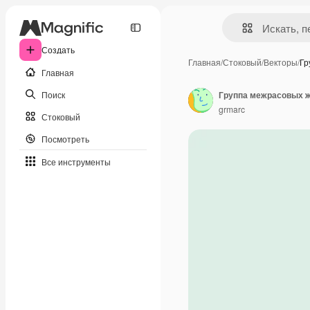
Создать
Главная
/
Стоковый
/
Векторы
/
Гр
Главная
Поиск
Группа межрасовых ж
grmarc
Стоковый
Посмотреть
Все инструменты