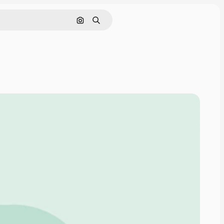
Поиск по изображению
Поиск