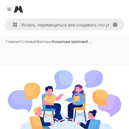
Magnific
Close menu
Поиск 
Главная
/
Стоковый
/
Векторы
/
Концепция групповой …