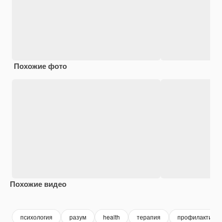
Похожие фото
Похожие видео
Premium
Premium
Сгенерировано с помощью ИИ
Premium
Premium
Сгенериров
психология
разум
health
терапия
профилактика