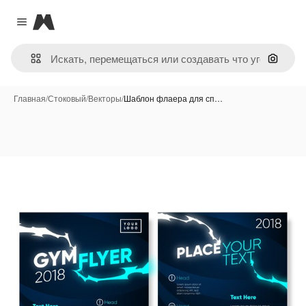
Magnific
Close menu
Поиск 
Главная
/
Стоковый
/
Векторы
/
Шаблон флаера для сп…