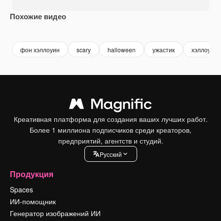
Похожие видео
Premium
Premium
Premium
Premium
фон хэллоуин
scary
halloween
ужастик
хэллоуин
Креативная платформа для создания ваших лучших работ.
Более 1 миллиона подписчиков среди креаторов,
предприятий, агентств и студий.
Pусский
Продукция
Spaces
ИИ-помощник
Генератор изображений ИИ