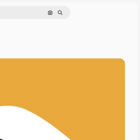
Поиск по изображению
Поиск