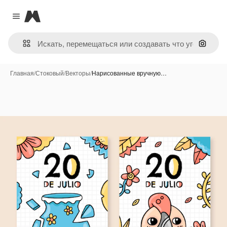
Magnific
Close menu
Поиск 
Главная
/
Стоковый
/
Векторы
/
Нарисованные вручную…